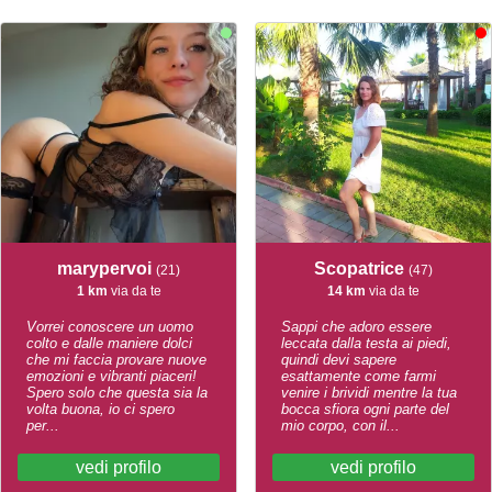
marypervoi
Scopatrice
(21)
(47)
1 km
via da te
14 km
via da te
Vorrei conoscere un uomo
Sappi che adoro essere
colto e dalle maniere dolci
leccata dalla testa ai piedi,
che mi faccia provare nuove
quindi devi sapere
emozioni e vibranti piaceri!
esattamente come farmi
Spero solo che questa sia la
venire i brividi mentre la tua
volta buona, io ci spero
bocca sfiora ogni parte del
per...
mio corpo, con il...
vedi profilo
vedi profilo