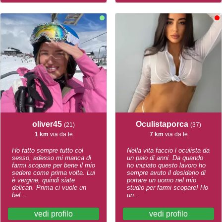
oliver45
Oculistaporca
(21)
(37)
1 km
via da te
7 km
via da te
Ho fatto sempre tutto col
Nella vita faccio l oculista da
sesso, adesso mi manca di
un paio di anni. Da quando
farmi scopare per bene il mio
ho iniziato questo lavoro ho
sedere come prima volta. Lui
sempre avuto il desiderio di
è vergine, quindi siate
portare un uomo nel mio
delicati. Prima ci vuole un
studio per farmi scopare! Ho
bel...
un...
vedi profilo
vedi profilo