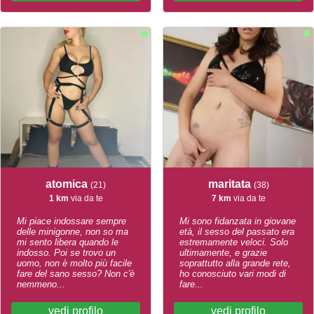
atomica
maritata
(21)
(38)
1 km
via da te
7 km
via da te
Mi piace indossare sempre
Mi sono fidanzata in giovane
delle minigonne, non so ma
età, il sesso del passato era
mi sento libera quando le
estremamente veloci. Solo
indosso. Poi se trovo un
ultimamente, e grazie
uomo, non è molto più facile
soprattutto alla grande rete,
fare del sano sesso? Non c'è
ho conosciuto vari modi di
nemmeno...
fare...
vedi profilo
vedi profilo