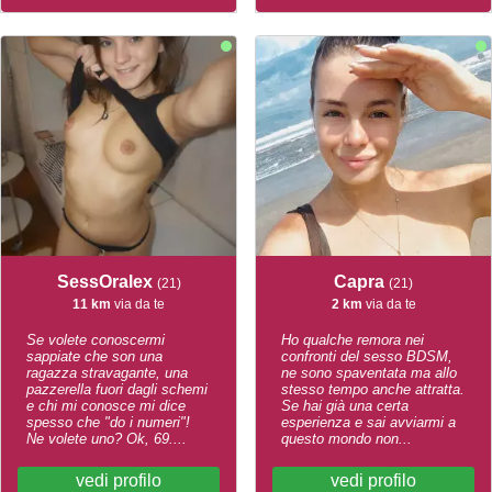
SessOralex
Capra
(21)
(21)
11 km
via da te
2 km
via da te
Se volete conoscermi
Ho qualche remora nei
sappiate che son una
confronti del sesso BDSM,
ragazza stravagante, una
ne sono spaventata ma allo
pazzerella fuori dagli schemi
stesso tempo anche attratta.
e chi mi conosce mi dice
Se hai già una certa
spesso che "do i numeri"!
esperienza e sai avviarmi a
Ne volete uno? Ok, 69....
questo mondo non...
vedi profilo
vedi profilo