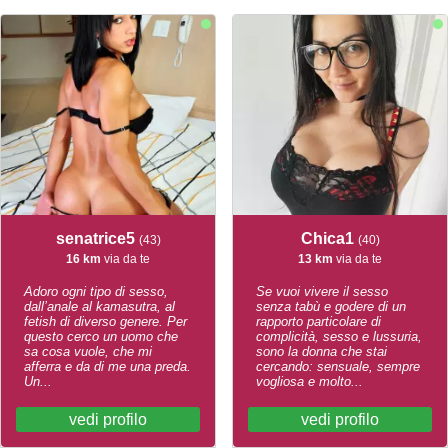
senatrice5
Chica1
(43)
(40)
16 km
via da te
13 km
via da te
Adoro ogni tipo di sesso,
Se vuoi vivere il sesso
dall’anale al kamasutra, al
senza tabù e godere di un
fetish di diverso genere. Per
rapporto particolare di
questo cerco un uomo che
complicità, sesso e lussuria,
sa cosa vuole, che mi
sono la donna che stai
afferra e da di me una preda.
cercando: sensuale, sempre
Un...
vogliosa e molto...
vedi profilo
vedi profilo